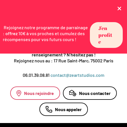
Contact
-
Cours de danse à Paris
Contact
Rejoignez notre programme de parrainage
J'en
:
offrez
10€ à vos proches et cumulez des
profit
récompenses pour vos futurs cours !
e
Besoin d’une information en particulier ? D’un
renseignement ? N’hésitez pas !
Rejoignez nous au : 17 Rue Saint-Marc, 75002 Paris
06.01.39.08.81
contact@zeartstudios.com
Nous contacter
Nous rejoindre
Nous appeler