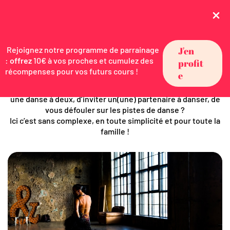
Découvrez nos cours
-
Cours de danse à Paris
Nos cours
Rejoignez notre programme de parrainage
J'en
:
offrez
10€ à vos proches et cumulez des
profit
récompenses pour vos futurs cours !
e
Vous avez toujours rêvé d’apprendre à danser, de pratiquer
une danse à deux, d’inviter un(une) partenaire à danser, de
vous défouler sur les pistes de danse ?
Ici c’est sans complexe, en toute simplicité et pour toute la
famille !