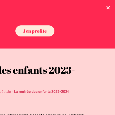
Être rappelé
Planning
J'en profite
des enfants 2023-
-
péciale
La rentrée des enfants 2023-2024
ssouplissement, Bachata, Barre au sol, Cabaret,