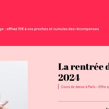
ge :
offrez
10€ à vos proches et cumulez des récompenses
La rentrée 
2024
-
Cours de danse à Paris
Offre s
A