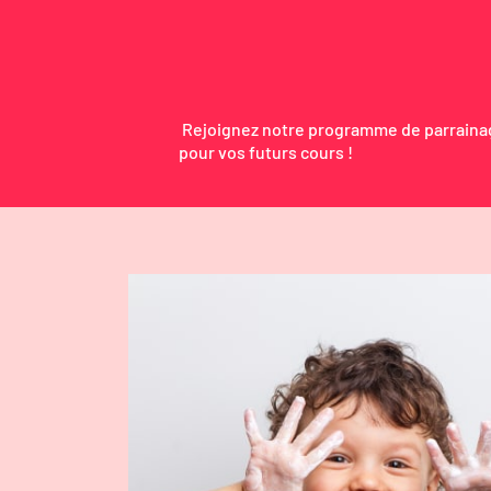
Rejoignez notre programme de parraina
pour vos futurs cours !