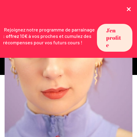
Rejoignez notre programme de parrainage
J'en
:
offrez
10€ à vos proches et cumulez des
profit
récompenses pour vos futurs cours !
e