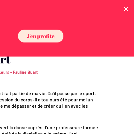
Être rappelé
Planning
J'en profite
rt
-
seurs
Pauline Buart
fait partie de ma vie. Qu’il passe par le sport,
ssion du corps, il a toujours été pour moi un
e me dépasser et de créer du lien avec les
ouvert la danse auprès d’une professeure formée
delà de la discipline elle-même, j’y ai