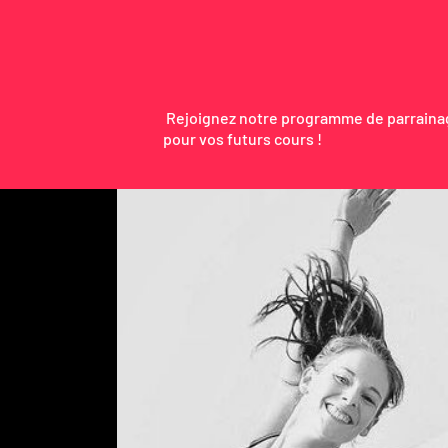
Rejoignez notre programme de parraina
pour vos futurs cours !