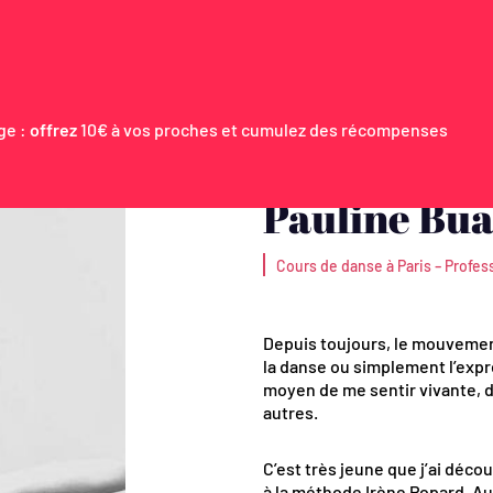
ge :
offrez
10€ à vos proches et cumulez des récompenses
Pauline Bua
-
Cours de danse à Paris
Profes
Depuis toujours, le mouvement 
la danse ou simplement l’expre
moyen de me sentir vivante, d
autres.
C’est très jeune que j’ai déc
à la méthode Irène Popard. Au-