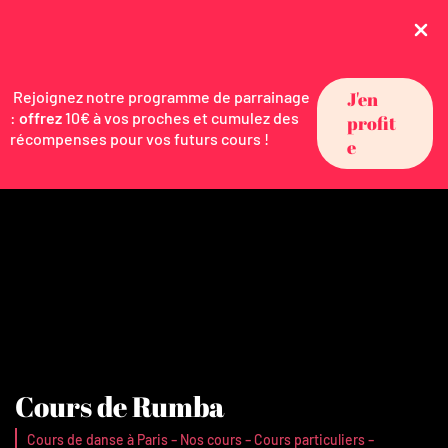
Rejoignez notre programme de parrainage
J'en
:
offrez
10€ à vos proches et cumulez des
profit
récompenses pour vos futurs cours !
e
Cours de Rumba
-
-
-
Cours de danse à Paris
Nos cours
Cours particuliers